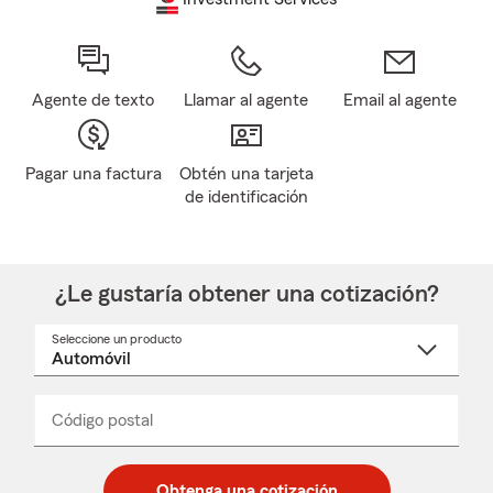
Agente de texto
Llamar al agente
Email al agente
Pagar una factura
Obtén una tarjeta
de identificación
¿Le gustaría obtener una cotización?
Seleccione un producto
Seleccione
un
nombre
de
producto
del
Código postal
Ingresa
Ingresa
_____
menú
un
un
desplegable
código
código
postal
postal
Obtenga una cotización