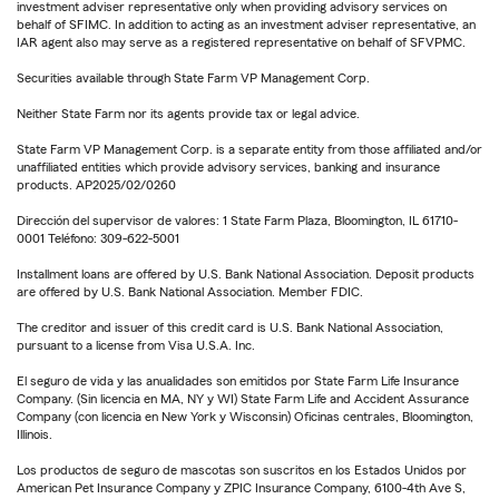
investment adviser representative only when providing advisory services on
behalf of SFIMC. In addition to acting as an investment adviser representative, an
IAR agent also may serve as a registered representative on behalf of SFVPMC.
Securities available through State Farm VP Management Corp.
Neither State Farm nor its agents provide tax or legal advice.
State Farm VP Management Corp. is a separate entity from those affiliated and/or
unaffiliated entities which provide advisory services, banking and insurance
products. AP2025/02/0260
Dirección del supervisor de valores: 1 State Farm Plaza, Bloomington, IL 61710-
0001 Teléfono: 309-622-5001
Installment loans are offered by U.S. Bank National Association. Deposit products
are offered by U.S. Bank National Association. Member FDIC.
The creditor and issuer of this credit card is U.S. Bank National Association,
pursuant to a license from Visa U.S.A. Inc.
El seguro de vida y las anualidades son emitidos por State Farm Life Insurance
Company. (Sin licencia en MA, NY y WI) State Farm Life and Accident Assurance
Company (con licencia en New York y Wisconsin) Oficinas centrales, Bloomington,
Illinois.
Los productos de seguro de mascotas son suscritos en los Estados Unidos por
American Pet Insurance Company y ZPIC Insurance Company, 6100-4th Ave S,