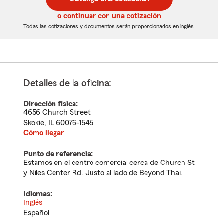
de
de
5
5
o continuar con una cotización
dígitos
dígitos
Todas las cotizaciones y documentos serán proporcionados en inglés.
Detalles de la oficina:
Dirección física:
4656 Church Street
Skokie
,
IL
60076-1545
Cómo llegar
Punto de referencia:
Estamos en el centro comercial cerca de Church St
y Niles Center Rd. Justo al lado de Beyond Thai.
Idiomas:
Inglés
Español