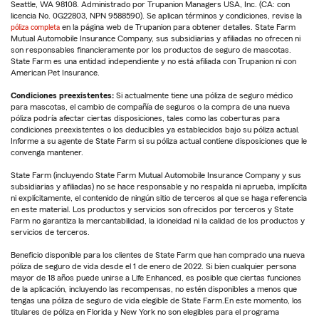
Seattle, WA 98108. Administrado por Trupanion Managers USA, Inc. (CA: con
licencia No. 0G22803, NPN 9588590). Se aplican términos y condiciones, revise la
póliza completa
en la página web de Trupanion para obtener detalles. State Farm
Mutual Automobile Insurance Company, sus subsidiarias y afiliadas no ofrecen ni
son responsables financieramente por los productos de seguro de mascotas.
State Farm es una entidad independiente y no está afiliada con Trupanion ni con
American Pet Insurance.
Condiciones preexistentes:
Si actualmente tiene una póliza de seguro médico
para mascotas, el cambio de compañía de seguros o la compra de una nueva
póliza podría afectar ciertas disposiciones, tales como las coberturas para
condiciones preexistentes o los deducibles ya establecidos bajo su póliza actual.
Informe a su agente de State Farm si su póliza actual contiene disposiciones que le
convenga mantener.
State Farm (incluyendo State Farm Mutual Automobile Insurance Company y sus
subsidiarias y afiliadas) no se hace responsable y no respalda ni aprueba, implícita
ni explícitamente, el contenido de ningún sitio de terceros al que se haga referencia
en este material. Los productos y servicios son ofrecidos por terceros y State
Farm no garantiza la mercantabilidad, la idoneidad ni la calidad de los productos y
servicios de terceros.
Beneficio disponible para los clientes de State Farm que han comprado una nueva
póliza de seguro de vida desde el 1 de enero de 2022. Si bien cualquier persona
mayor de 18 años puede unirse a Life Enhanced, es posible que ciertas funciones
de la aplicación, incluyendo las recompensas, no estén disponibles a menos que
tengas una póliza de seguro de vida elegible de State Farm.En este momento, los
titulares de póliza en Florida y New York no son elegibles para el programa