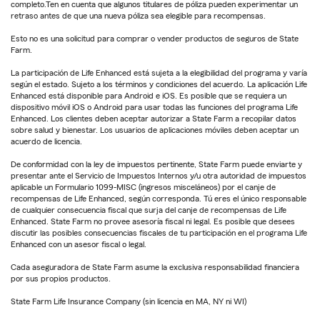
completo.Ten en cuenta que algunos titulares de póliza pueden experimentar un
retraso antes de que una nueva póliza sea elegible para recompensas.
Esto no es una solicitud para comprar o vender productos de seguros de State
Farm.
La participación de Life Enhanced está sujeta a la elegibilidad del programa y varía
según el estado. Sujeto a los términos y condiciones del acuerdo. La aplicación Life
Enhanced está disponible para Android e iOS. Es posible que se requiera un
dispositivo móvil iOS o Android para usar todas las funciones del programa Life
Enhanced. Los clientes deben aceptar autorizar a State Farm a recopilar datos
sobre salud y bienestar. Los usuarios de aplicaciones móviles deben aceptar un
acuerdo de licencia.
De conformidad con la ley de impuestos pertinente, State Farm puede enviarte y
presentar ante el Servicio de Impuestos Internos y/u otra autoridad de impuestos
aplicable un Formulario 1099-MISC (ingresos misceláneos) por el canje de
recompensas de Life Enhanced, según corresponda. Tú eres el único responsable
de cualquier consecuencia fiscal que surja del canje de recompensas de Life
Enhanced. State Farm no provee asesoría fiscal ni legal. Es posible que desees
discutir las posibles consecuencias fiscales de tu participación en el programa Life
Enhanced con un asesor fiscal o legal.
Cada aseguradora de State Farm asume la exclusiva responsabilidad financiera
por sus propios productos.
State Farm Life Insurance Company (sin licencia en MA, NY ni WI)