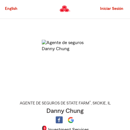
Pasar
al
English
Iniciar Sesión
contenido
principal
Comienzo
del
contenido
principal
®
AGENTE DE SEGUROS DE STATE FARM
,
SKOKIE
, IL
Danny Chung
Investment Services